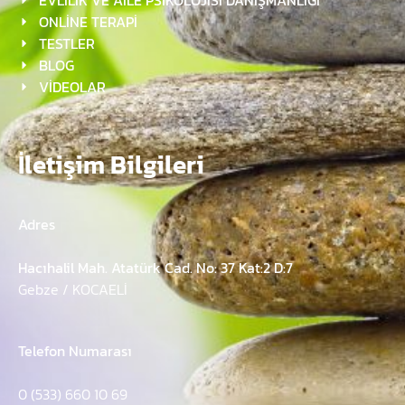
EVLİLİK VE AİLE PSİKOLOJİSİ DANIŞMANLIĞI
ONLİNE TERAPİ
TESTLER
BLOG
VİDEOLAR
İletişim Bilgileri
Adres
Hacıhalil Mah. Atatürk Cad. No: 37 Kat:2 D:7
Gebze / KOCAELİ
Telefon Numarası
0 (533) 660 10 69