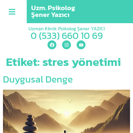
Uzm. Psikolog
Şener Yazıcı
Uzman Klinik Psikolog Şener YAZICI
0 (533) 660 10 69
Etiket:
stres yönetimi
Duygusal Denge