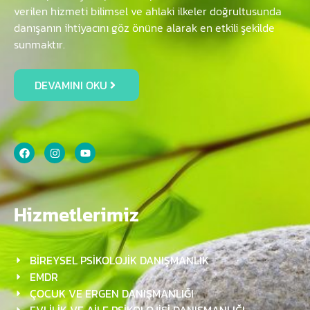
verilen hizmeti bilimsel ve ahlaki ilkeler doğrultusunda
danışanın ihtiyacını göz önüne alarak en etkili şekilde
sunmaktır.
DEVAMINI OKU
Hizmetlerimiz
BİREYSEL PSİKOLOJİK DANIŞMANLIK
EMDR
ÇOCUK VE ERGEN DANIŞMANLIĞI