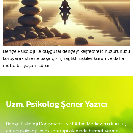
Denge Psikoloji ile duygusal dengeyi keşfedin! İç huzurunuzu
koruyarak stresle başa çıkın, sağlıklı ilişkiler kurun ve daha
mutlu bir yaşam sürün.
Uzm. Psikolog Şener Yazıcı
Denge Psikoloji Danışmanlık ve Eğitim Merkezinin kuruluş
amacı psikoloji ve psikoterapi alanında hizmet vermek,