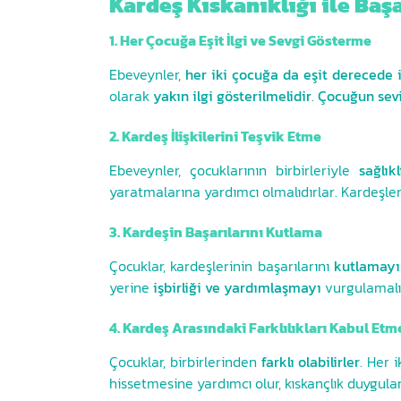
Kardeş Kıskanıklığı ile Ba
1. Her Çocuğa Eşit İlgi ve Sevgi Gösterme
Ebeveynler,
her iki çocuğa da eşit derecede i
olarak
yakın ilgi gösterilmelidir
.
Çocuğun sevi
2. Kardeş İlişkilerini Teşvik Etme
Ebeveynler, çocuklarının birbirleriyle
sağlık
yaratmalarına yardımcı olmalıdırlar. Kardeşler
3. Kardeşin Başarılarını Kutlama
Çocuklar, kardeşlerinin başarılarını
kutlamayı
yerine
işbirliği ve yardımlaşmayı
vurgulamalıd
4. Kardeş Arasındaki Farklılıkları Kabul Etm
Çocuklar, birbirlerinden
farklı olabilirler
. Her 
hissetmesine yardımcı olur, kıskançlık duyguları