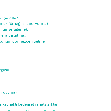
ar
yapmak.
mek (örneğin, itme, vurma).
mlar
sergilemek.
, alt ıslatma).
bunları görmezden gelme.
ygusu
.
ı uyuma).
s kaynaklı bedensel rahatsızlıklar.