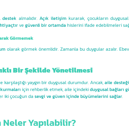
l destek
almalıdır.
Açık iletişim
kurarak, çocukların duygusal 
ihtiyaçtır
ve
güvenli bir ortamda
hislerini ifade edebilmeleri sa
 Olarak Görmemek
rum
olarak görmek önemlidir. Zamanla bu duygular azalır. Ebeve
ıklı Bir Şekilde Yönetilmesi
nde karşılaştığı yaygın bir duygusal durumdur. Ancak,
aile desteğ
i kurmaları
için rehberlik etmek, aile içindeki
duygusal bağları gü
her iki çocuğun da
sevgi ve güven içinde büyümelerini sağlar
.
 Neler Yapılabilir?