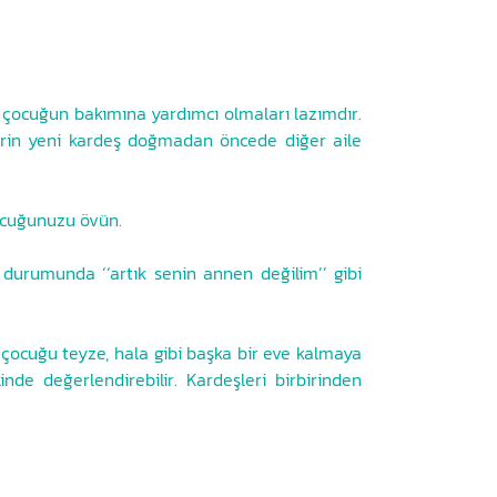
k çocuğun bakımına yardımcı olmaları lazımdır.
şlerin yeni kardeş doğmadan öncede diğer aile
çocuğunuzu övün.
urumunda ‘‘artık senin annen değilim’’ gibi
ocuğu teyze, hala gibi başka bir eve kalmaya
de değerlendirebilir. Kardeşleri birbirinden