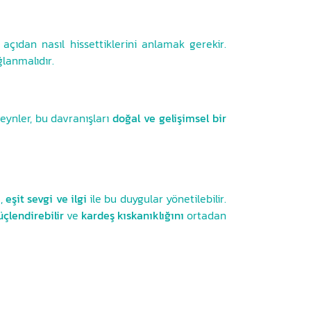
açıdan nasıl hissettiklerini anlamak gerekir.
ğlanmalıdır.
ynler, bu davranışları
doğal ve gelişimsel bir
i
,
eşit sevgi ve ilgi
ile bu duygular yönetilebilir.
çlendirebilir
ve
kardeş kıskanıklığını
ortadan