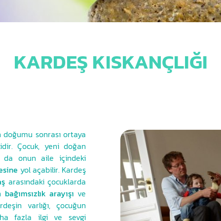
KARDEŞ KISKANÇLIĞI
şin doğumu sonrası ortaya
idir. Çocuk, yeni doğan
u da onun aile içindeki
esine
yol açabilir. Kardeş
aş
arasındaki çocuklarda
un
bağımsızlık arayışı
ve
rdeşin varlığı, çocuğun
a fazla ilgi ve sevgi