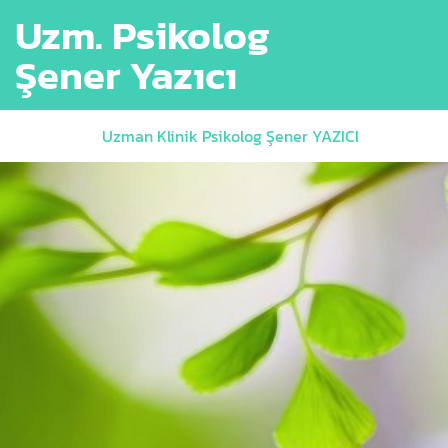
Uzm. Psikolog
Şener Yazıcı
Uzman Klinik Psikolog Şener YAZICI