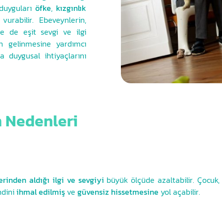
 duyguları
öfke
,
kızgınlık
vurabilir. Ebeveynlerin,
e de eşit sevgi ve ilgi
en gelinmesine yardımcı
a duygusal ihtiyaçlarını
n Nedenleri
erinden aldığı ilgi ve sevgiyi
büyük ölçüde azaltabilir. Çocuk
ndini
ihmal edilmiş
ve
güvensiz hissetmesine
yol açabilir.