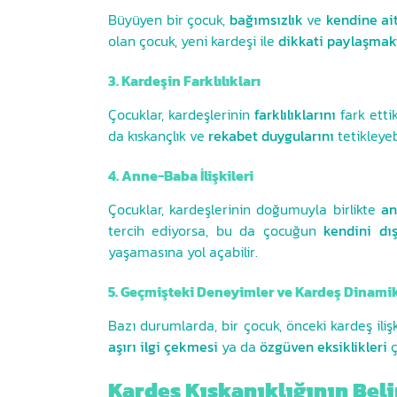
Büyüyen bir çocuk,
bağımsızlık
ve
kendine ait
olan çocuk, yeni kardeşi ile
dikkati paylaşmakt
3. Kardeşin Farklılıkları
Çocuklar, kardeşlerinin
farklılıklarını
fark ettik
da kıskançlık ve
rekabet duygularını
tetikleyebi
4. Anne-Baba İlişkileri
Çocuklar, kardeşlerinin doğumuyla birlikte
an
tercih ediyorsa, bu da çocuğun
kendini dı
yaşamasına yol açabilir.
5. Geçmişteki Deneyimler ve Kardeş Dinamik
Bazı durumlarda, bir çocuk, önceki kardeş il
aşırı ilgi çekmesi
ya da
özgüven eksiklikleri
ç
Kardeş Kıskanıklığının Beli