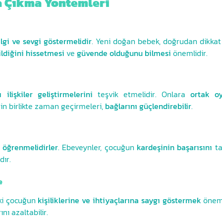
şa Çıkma Yöntemleri
lgi ve sevgi göstermelidir
. Yeni doğan bebek, doğrudan dikkat
ldiğini hissetmesi
ve
güvende olduğunu bilmesi
önemlidir.
lı ilişkiler geliştirmelerini
teşvik etmelidir. Onlara
ortak o
in birlikte zaman geçirmeleri,
bağlarını güçlendirebilir
.
 öğrenmelidirler
. Ebeveynler, çocuğun
kardeşinin başarısını
ta
ır.
e
iki çocuğun
kişiliklerine ve ihtiyaçlarına saygı göstermek
öneml
nı azaltabilir.