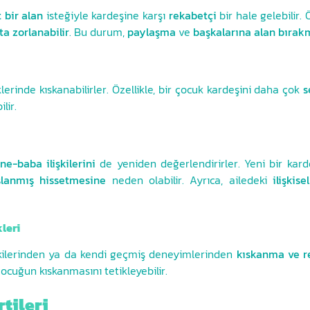
 bir alan
isteğiyle kardeşine karşı
rekabetçi
bir hale gelebilir.
a zorlanabilir
. Bu durum,
paylaşma
ve
başkalarına alan bırak
lerinde kıskanabilirler. Özellikle, bir çocuk kardeşini daha çok
s
lir.
ne-baba ilişkilerini
de yeniden değerlendirirler. Yeni bir kar
şlanmış hissetmesine
neden olabilir. Ayrıca, ailedeki
ilişkise
leri
işkilerinden ya da kendi geçmiş deneyimlerinden
kıskanma ve r
ocuğun kıskanmasını tetikleyebilir.
rtileri