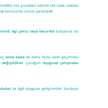
 Özellikle tek çocukken ailenin tek odak noktası
ma
konusunda zorluk yaratabilir.
evimli, ilgi çekici veya becerikli
buluyorsa, bu
deş,
anne-baba
ile daha fazla vakit geçirmeyi
l değişiklikler
, çocuğun
duygusal çatışmalar
ekabet
ile ilgili duygular geliştirebilir. Kardeşin