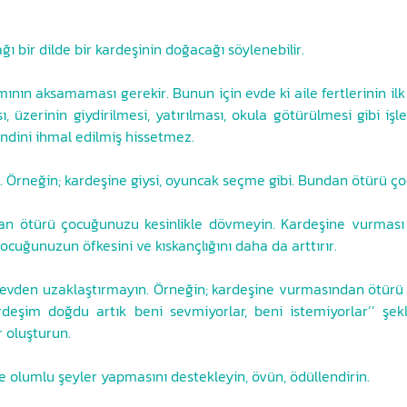
 bir dilde bir kardeşinin doğacağı söylenebilir.
ın aksamaması gerekir. Bunun için evde ki aile fertlerinin il
, üzerinin giydirilmesi, yatırılması, okula götürülmesi gibi i
endini ihmal edilmiş hissetmez.
niz. Örneğin; kardeşine giysi, oyuncak seçme gibi. Bundan ötürü 
an ötürü çocuğunuzu kesinlikle dövmeyin. Kardeşine vurması d
ocuğunuzun öfkesini ve kıskançlığını daha da arttırır.
vden uzaklaştırmayın. Örneğin; kardeşine vurmasından ötürü ç
im doğdu artık beni sevmiyorlar, beni istemiyorlar’’ şeklin
r oluşturun.
 olumlu şeyler yapmasını destekleyin, övün, ödüllendirin.