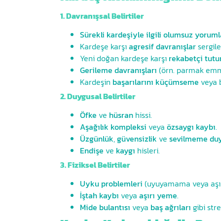
1. Davranışsal Belirtiler
Sürekli kardeşiyle ilgili olumsuz yoruml
Kardeşe karşı
agresif davranışlar
sergile
Yeni doğan kardeşe karşı
rekabetçi tutu
Gerileme davranışları
(örn. parmak emme
Kardeşin
başarılarını küçümseme
veya 
2. Duygusal Belirtiler
Öfke
ve
hüsran
hissi.
Aşağılık kompleksi
veya
özsaygı kaybı
.
Üzgünlük
,
güvensizlik
ve
sevilmeme du
Endişe
ve
kaygı
hisleri.
3. Fiziksel Belirtiler
Uyku problemleri
(uyuyamama veya aşır
İştah kaybı
veya
aşırı yeme
.
Mide bulantısı
veya
baş ağrıları
gibi stre