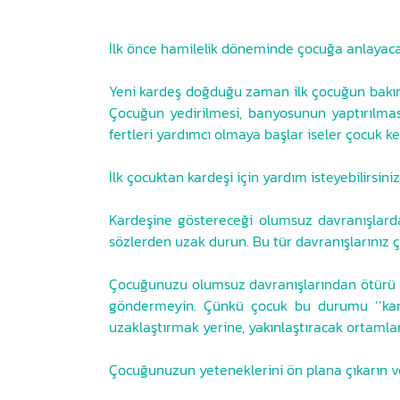
İlk önce hamilelik döneminde çocuğa anlayacağı
Yeni kardeş doğduğu zaman ilk çocuğun bakımın
Çocuğun yedirilmesi, banyosunun yaptırılması
fertleri yardımcı olmaya başlar iseler çocuk k
İlk çocuktan kardeşi için yardım isteyebilirsi
Kardeşine göstereceği olumsuz davranışlard
sözlerden uzak durun. Bu tür davranışlarınız ç
Çocuğunuzu olumsuz davranışlarından ötürü e
göndermeyin. Çünkü çocuk bu durumu ‘’kardeş
uzaklaştırmak yerine, yakınlaştıracak ortamla
Çocuğunuzun yeteneklerini ön plana çıkarın ve