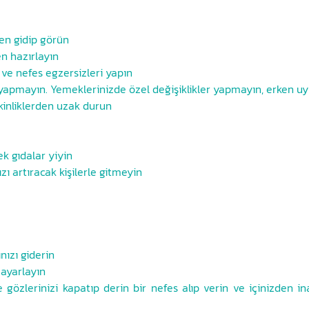
en gidip görün
en hazırlayın
ve nefes egzersizleri yapın
k yapmayın. Yemeklerinizde özel değişiklikler yapmayın, erken u
kinliklerden uzak durun
k gıdalar yiyin
ı artıracak kişilerle gitmeyin
nızı giderin
 ayarlayın
özlerinizi kapatıp derin bir nefes alıp verin ve içinizden in