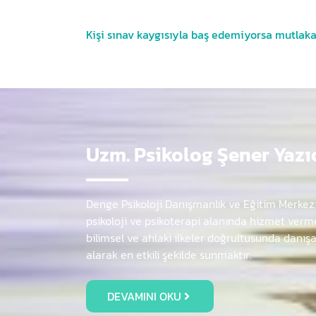
Kişi sınav kaygısıyla baş edemiyorsa mutlaka
Uzm. Psikolog Şener Yazı
Denge Psikoloji Danışmanlık ve Eğitim Merkez
psikoloji ve psikoterapi alanında hizmet verme
bilimsel ve ahlaki ilkeler doğrultusunda danış
alarak en etkili şekilde sunmaktır.
DEVAMINI OKU