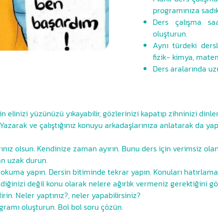
programınıza sadık 
Ders çalışma saa
oluşturun.
Aynı türdeki dersl
fizik- kimya, mate
Ders aralarında uzu
 elinizi yüzünüzü yıkayabilir, gözlerinizi kapatıp zihninizi dinlen
azarak ve çalıştığınız konuyu arkadaşlarınıza anlatarak da yap
ınız olsun. Kendinize zaman ayırın. Bunu ders için verimsiz ola
an uzak durun.
n okuma yapın. Dersin bitiminde tekrar yapın. Konuları hatırlamak 
iğinizi değil konu olarak nelere ağırlık vermeniz gerektiğini gös
n. Neler yaptınız?, neler yapabilirsiniz?
gramı oluşturun. Bol bol soru çözün.