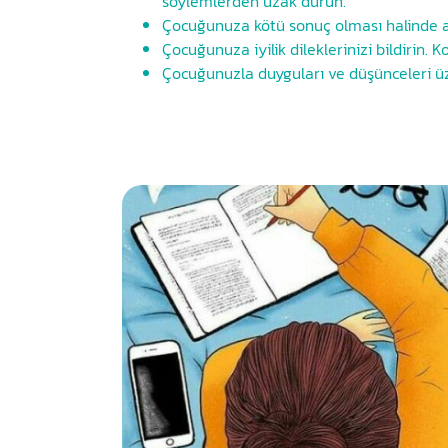
söylemlerden uzak durun.
Çocuğunuza kötü sonuç olması halinde al
Çocuğunuza iyilik dileklerinizi bildirin. Ko
Çocuğunuzla duyguları ve düşünceleri ü