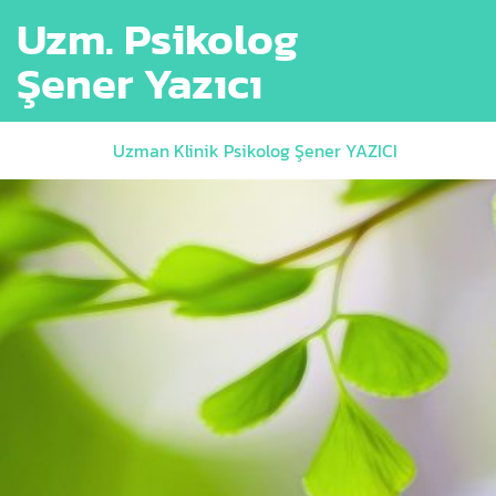
Uzm. Psikolog
Şener Yazıcı
Uzman Klinik Psikolog Şener YAZICI