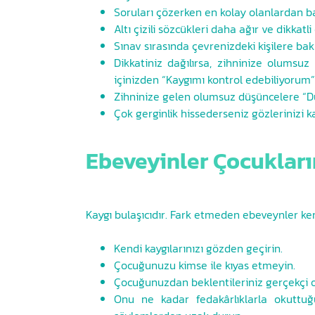
Soruları çözerken en kolay olanlardan b
Altı çizili sözcükleri daha ağır ve dikkatl
Sınav sırasında çevrenizdeki kişilere b
Dikkatiniz dağılırsa, zihninize olumsuz
içinizden “Kaygımı kontrol edebiliyorum
Zihninize gelen olumsuz düşüncelere “Dur
Çok gerginlik hissederseniz gözlerinizi k
Ebeveyinler Çocukların
Kaygı bulaşıcıdır. Fark etmeden ebeveynler ken
Kendi kaygılarınızı gözden geçirin.
Çocuğunuzu kimse ile kıyas etmeyin.
Çocuğunuzdan beklentileriniz gerçekçi o
Onu ne kadar fedakârlıklarla okuttuğ