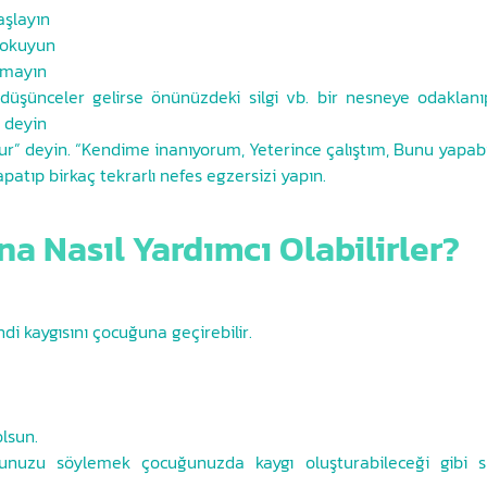
aşlayın
i okuyun
akmayın
 düşünceler gelirse önünüzdeki silgi vb. bir nesneye odaklanı
” deyin
” deyin. “Kendime inanıyorum, Yeterince çalıştım, Bunu yapabili
apatıp birkaç tekrarlı nefes egzersizi yapın.
a Nasıl Yardımcı Olabilirler?
di kaygısını çocuğuna geçirebilir.
lsun.
unuzu söylemek çocuğunuzda kaygı oluşturabileceği gibi su