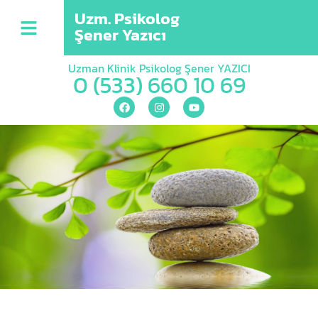
Uzm. Psikolog
Şener Yazıcı
Uzman Klinik Psikolog Şener YAZICI
0 (533) 660 10 69