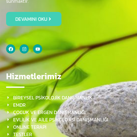
sunmaktır.
DEVAMINI OKU
Hizmetlerimiz
BİREYSEL PSİKOLOJİK DANIŞMANLIK
EMDR
ÇOCUK VE ERGEN DANIŞMANLIĞI
EVLİLİK VE AİLE PSİKOLOJİSİ DANIŞMANLIĞI
ONLİNE TERAPİ
TESTLER