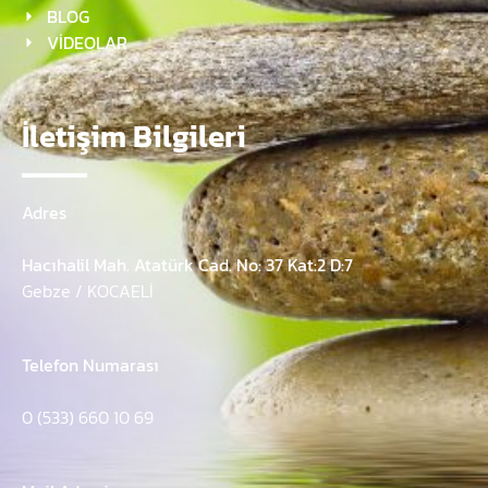
BLOG
VİDEOLAR
İletişim Bilgileri
Adres
Hacıhalil Mah. Atatürk Cad. No: 37 Kat:2 D:7
Gebze / KOCAELİ
Telefon Numarası
0 (533) 660 10 69