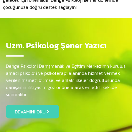
gelecek için önemlidir. Denge Psikoloji ile her dönemde
çocuğunuza doğru destek sağlayın!
Uzm. Psikolog Şener Yazıcı
Denge Psikoloji Danışmanlık ve Eğitim Merkezinin kuruluş
amacı psikoloji ve psikoterapi alanında hizmet vermek,
verilen hizmeti bilimsel ve ahlaki ilkeler doğrultusunda
danışanın ihtiyacını göz önüne alarak en etkili şekilde
sunmaktır.
DEVAMINI OKU