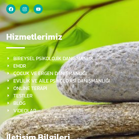
Hizmetlerimiz
BİREYSEL PSİKOLOJİK DANIŞMANLIK
EMDR
ÇOCUK VE ERGEN DANIŞMANLIĞI
EVLİLİK VE AİLE PSİKOLOJİSİ DANIŞMANLIĞI
ONLİNE TERAPİ
TESTLER
BLOG
VİDEOLAR
İletişim Bilgileri