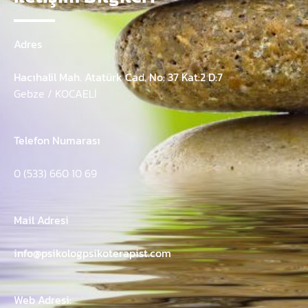
Adres
Hacıhalil Mah. Atatürk Cad. No: 37 Kat:2 D:7
Gebze / KOCAELİ
Telefon Numarası
0 (533) 660 10 69
Mail Adresi
info@psikologpsikoterapist.com
Web Adresi: