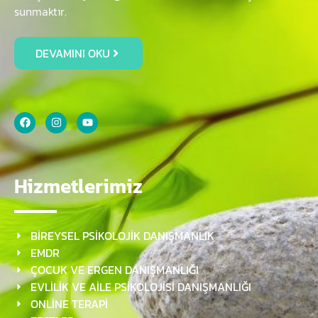
sunmaktır.
DEVAMINI OKU
Hizmetlerimiz
BİREYSEL PSİKOLOJİK DANIŞMANLIK
EMDR
ÇOCUK VE ERGEN DANIŞMANLIĞI
EVLİLİK VE AİLE PSİKOLOJİSİ DANIŞMANLIĞI
ONLİNE TERAPİ