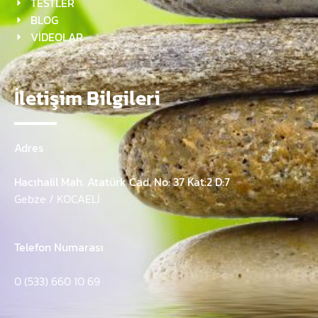
TESTLER
BLOG
VİDEOLAR
İletişim Bilgileri
Adres
Hacıhalil Mah. Atatürk Cad. No: 37 Kat:2 D:7
Gebze / KOCAELİ
Telefon Numarası
0 (533) 660 10 69