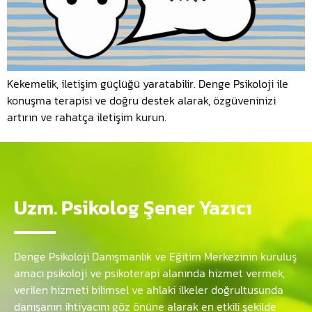
Kekemelik, iletişim güçlüğü yaratabilir. Denge Psikoloji ile
konuşma terapisi ve doğru destek alarak, özgüveninizi
artırın ve rahatça iletişim kurun.
Uzm. Psikolog Şener Yazıcı
Denge Psikoloji Danışmanlık ve Eğitim Merkezinin kuruluş
amacı psikoloji ve psikoterapi alanında hizmet vermek,
verilen hizmeti bilimsel ve ahlaki ilkeler doğrultusunda
danışanın ihtiyacını göz önüne alarak en etkili şekilde