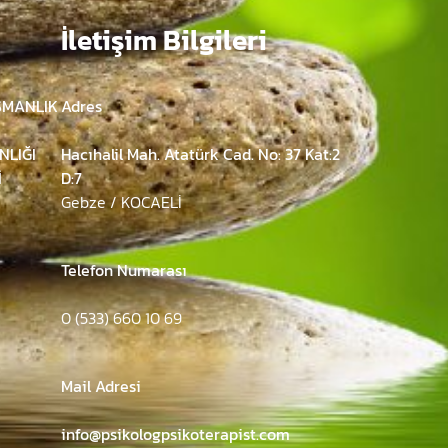
İletişim Bilgileri
ŞMANLIK
Adres
NLIĞI
Hacıhalil Mah. Atatürk Cad. No: 37 Kat:2
İ
D:7
Gebze / KOCAELİ
Telefon Numarası
0 (533) 660 10 69
Mail Adresi
info@psikologpsikoterapist.com