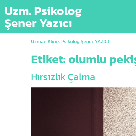
Uzm. Psikolog
Şener Yazıcı
Uzman Klinik Psikolog Şener YAZICI
Etiket:
olumlu peki
Hırsızlık Çalma