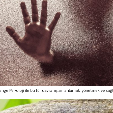
 Denge Psikoloji ile bu tür davranışları anlamak, yönetmek ve sağ