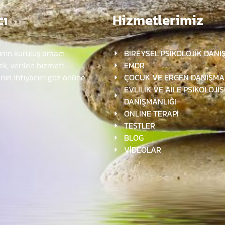
cı
Hizmetlerimiz
inin kuruluş amacı
BİREYSEL PSİKOLOJİK DANI
k, verilen hizmeti
EMDR
anın ihtiyacını göz önüne
ÇOCUK VE ERGEN DANIŞMA
EVLİLİK VE AİLE PSİKOLOJİS
DANIŞMANLIĞI
ONLİNE TERAPİ
TESTLER
BLOG
VİDEOLAR