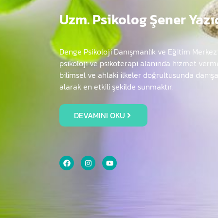
Uzm. Psikolog Şener Yazı
Denge Psikoloji Danışmanlık ve Eğitim Merkez
psikoloji ve psikoterapi alanında hizmet verme
bilimsel ve ahlaki ilkeler doğrultusunda danış
alarak en etkili şekilde sunmaktır.
DEVAMINI OKU