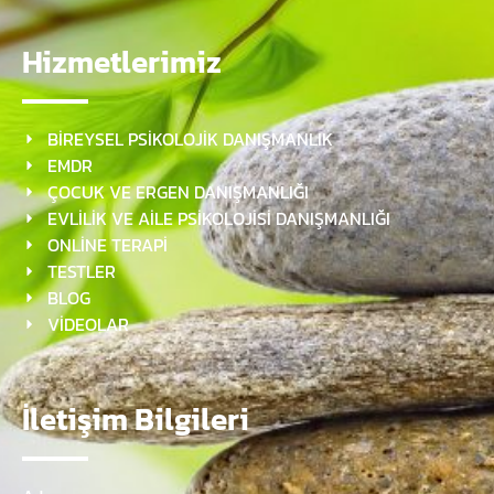
Hizmetlerimiz
BİREYSEL PSİKOLOJİK DANIŞMANLIK
EMDR
ÇOCUK VE ERGEN DANIŞMANLIĞI
EVLİLİK VE AİLE PSİKOLOJİSİ DANIŞMANLIĞI
ONLİNE TERAPİ
TESTLER
BLOG
VİDEOLAR
İletişim Bilgileri