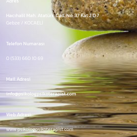
Adres
Hacıhalil Mah. Atatürk Cad. No: 37 Kat:2 D:7
Gebze / KOCAELİ
Telefon Numarası
0 (533) 660 10 69
Mail Adresi
info@psikologpsikoterapist.com
Web Adresi:
www.psikologpsikoterapist.com