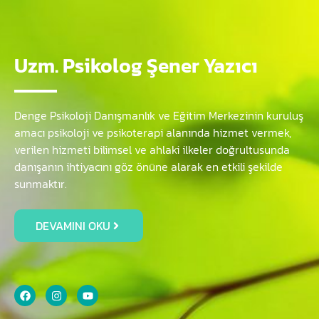
Uzm. Psikolog Şener Yazıcı
Denge Psikoloji Danışmanlık ve Eğitim Merkezinin kuruluş
amacı psikoloji ve psikoterapi alanında hizmet vermek,
verilen hizmeti bilimsel ve ahlaki ilkeler doğrultusunda
danışanın ihtiyacını göz önüne alarak en etkili şekilde
sunmaktır.
DEVAMINI OKU