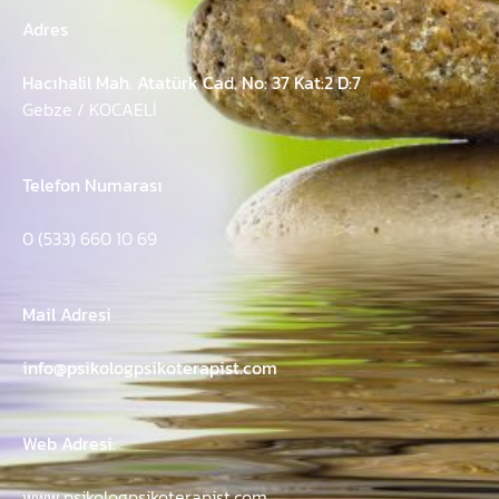
Adres
Hacıhalil Mah. Atatürk Cad. No: 37 Kat:2 D:7
Gebze / KOCAELİ
Telefon Numarası
0 (533) 660 10 69
Mail Adresi
info@psikologpsikoterapist.com
Web Adresi:
www.psikologpsikoterapist.com