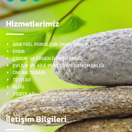
Hizmetlerimiz
BİREYSEL PSİKOLOJİK DANIŞMANLIK
EMDR
ÇOCUK VE ERGEN DANIŞMANLIĞI
EVLİLİK VE AİLE PSİKOLOJİSİ DANIŞMANLIĞI
ONLİNE TERAPİ
TESTLER
BLOG
VİDEOLAR
İletişim Bilgileri