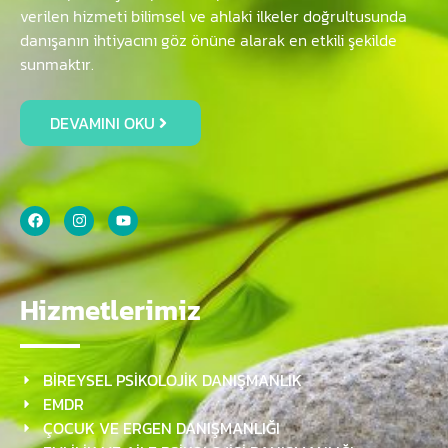
verilen hizmeti bilimsel ve ahlaki ilkeler doğrultusunda
danışanın ihtiyacını göz önüne alarak en etkili şekilde
sunmaktır.
DEVAMINI OKU
Hizmetlerimiz
BİREYSEL PSİKOLOJİK DANIŞMANLIK
EMDR
ÇOCUK VE ERGEN DANIŞMANLIĞI