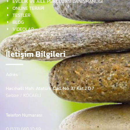
EVLİLİK VE AİLE PSİKOLOJİSİ DANIŞMANLIĞI
ONLİNE TERAPİ
TESTLER
BLOG
VİDEOLAR
İletişim Bilgileri
Adres
Hacıhalil Mah. Atatürk Cad. No: 37 Kat:2 D:7
Gebze / KOCAELİ
Telefon Numarası
0 (533) 660 10 69