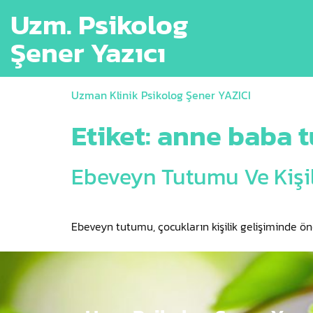
Uzm. Psikolog
Şener Yazıcı
Uzman Klinik Psikolog Şener YAZICI
Etiket:
anne baba t
Ebeveyn Tutumu Ve Kişil
Ebeveyn tutumu, çocukların kişilik gelişiminde öne