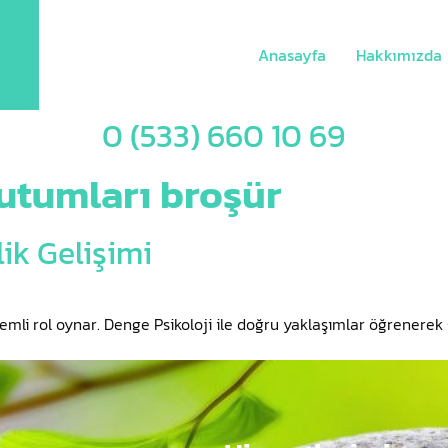
Anasayfa
Hakkımızda
0 (533) 660 10 69
utumları broşür
ik Gelişimi
mli rol oynar. Denge Psikoloji ile doğru yaklaşımlar öğrenerek sağ