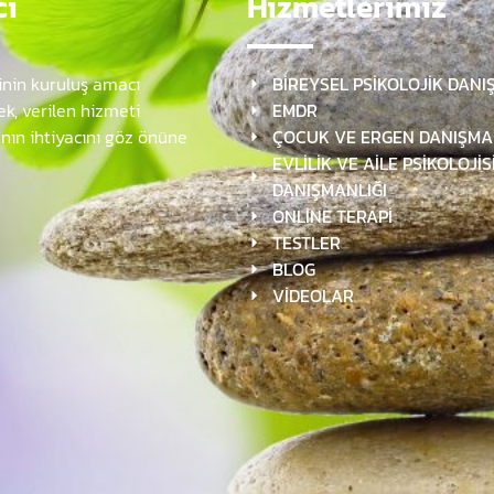
cı
Hizmetlerimiz
inin kuruluş amacı
BİREYSEL PSİKOLOJİK DANI
k, verilen hizmeti
EMDR
anın ihtiyacını göz önüne
ÇOCUK VE ERGEN DANIŞMA
EVLİLİK VE AİLE PSİKOLOJİS
DANIŞMANLIĞI
ONLİNE TERAPİ
TESTLER
BLOG
VİDEOLAR