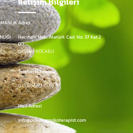
İletişim Bilgileri
ŞMANLIK
Adres
NLIĞI
Hacıhalil Mah. Atatürk Cad. No: 37 Kat:2
İ
D:7
Gebze / KOCAELİ
Telefon Numarası
0 (533) 660 10 69
Mail Adresi
info@psikologpsikoterapist.com