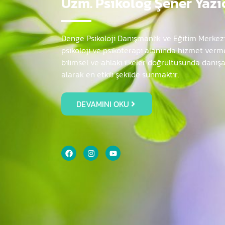
Uzm. Psikolog Şener Yazı
Denge Psikoloji Danışmanlık ve Eğitim Merkez
psikoloji ve psikoterapi alanında hizmet verme
bilimsel ve ahlaki ilkeler doğrultusunda danış
alarak en etkili şekilde sunmaktır.
DEVAMINI OKU