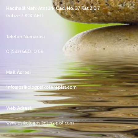
Hacıhalil Mah. Atatürk Cad. No: 37 Kat:2 D:7
Gebze / KOCAELİ
Telefon Numarası
0 (533) 660 10 69
Mail Adresi
info@psikologpsikoterapist.com
Web Adresi:
www.psikologpsikoterapist.com