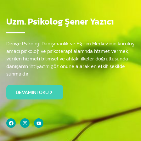
Uzm. Psikolog Şener Yazıcı
Denge Psikoloji Danışmanlık ve Eğitim Merkezinin kuruluş
amacı psikoloji ve psikoterapi alanında hizmet vermek,
verilen hizmeti bilimsel ve ahlaki ilkeler doğrultusunda
danışanın ihtiyacını göz önüne alarak en etkili şekilde
sunmaktır.
DEVAMINI OKU