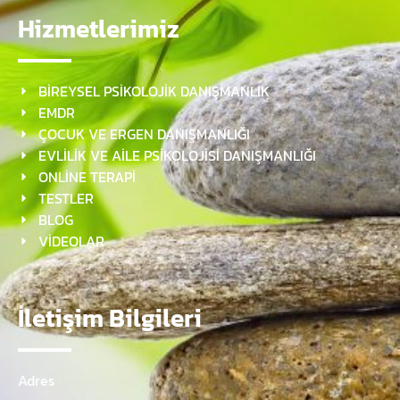
Hizmetlerimiz
BİREYSEL PSİKOLOJİK DANIŞMANLIK
EMDR
ÇOCUK VE ERGEN DANIŞMANLIĞI
EVLİLİK VE AİLE PSİKOLOJİSİ DANIŞMANLIĞI
ONLİNE TERAPİ
TESTLER
BLOG
VİDEOLAR
İletişim Bilgileri
Adres