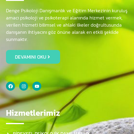
Denge Psikoloji Danışmanlık ve Eğitim Merkezinin kuruluş
amacı psikoloji ve psikoterapi alanında hizmet vermek,
verilen hizmeti bilimsel ve ahlaki ilkeler doğrultusunda
danışanın ihtiyacını göz önüne alarak en etkili şekilde
sunmaktır.
DEVAMINI OKU
Hizmetlerimiz
BİREYSEL PSİKOLOJİK DANIŞMANLIK