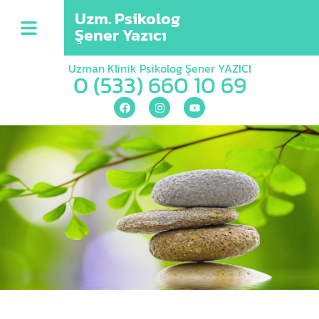
Uzm. Psikolog
Şener Yazıcı
Uzman Klinik Psikolog Şener YAZICI
0 (533) 660 10 69