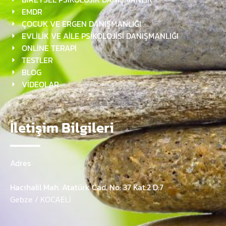
EMDR
ÇOCUK VE ERGEN DANIŞMANLIĞI
EVLİLİK VE AİLE PSİKOLOJİSİ DANIŞMANLIĞI
ONLİNE TERAPİ
TESTLER
BLOG
VİDEOLAR
İletişim Bilgileri
Adres
Hacıhalil Mah. Atatürk Cad. No: 37 Kat:2 D:7
Gebze / KOCAELİ