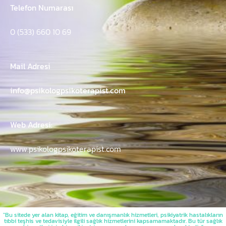
Telefon Numarası
0 (533) 660 10 69
Mail Adresi
info@psikologpsikoterapist.com
Web Adresi:
www.psikologpsikoterapist.com
"Bu sitede yer alan kitap, eğitim ve danışmanlık hizmetleri, psikiyatrik hastalıkların
tıbbi teşhis ve tedavisiyle ilgili sağlık hizmetlerini kapsamamaktadır. Bu tür sağlık